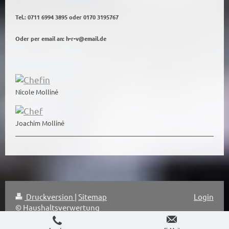
Tel.: 0711 6994 3895 oder 0170 3195767
Oder per email an: h-r-v@email.de
Nicole Molliné
Joachim Molliné
Druckversion
|
Sitemap
Login
© Haushaltsverwertung
Webansicht
Molliné